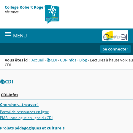
Panneau de gestion des cookies
Collège Robert Roger
Menu de la rubrique
Contenu
Rieumes
MENU
Se connecter
Vous êtes ici :
Accueil
›
📚CDI
›
CDI-Infos
›
Blog
›
Lectures à haute voix au
CDI
📚CDI
CDI-Infos
Chercher...trouver !
Portail de ressources en ligne
PMB : catalogue en ligne du CDI
Projets pédagogiques et culturels