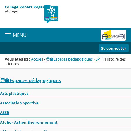
Panneau de gestion des cookies
Collège Robert Roger
Menu de la rubrique
Contenu
Rieumes
MENU
Se connecter
Vous êtes ici :
Accueil
›
🧑‍🏫Espaces pédagogiques
›
SVT
›
Histoire des
sciences
🧑‍🏫Espaces pédagogiques
Arts plastiques
Association Sportive
ASSR
Atelier Action Environnement