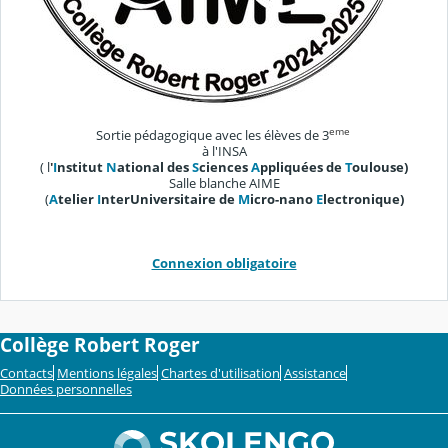
eme
Sortie pédagogique avec les élèves de 3
à l'INSA
( l
'
I
nstitut
N
ational des
S
ciences
A
ppliquées de
T
oulouse)
Salle blanche AIME
(
A
telier
I
nterUniversitaire de
M
icro-nano
E
lectronique)
Connexion obligatoire
Collège Robert Roger
Contacts
Mentions légales
Chartes d'utilisation
Assistance
Données personnelles