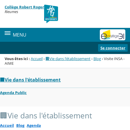
Panneau de gestion des cookies
Collège Robert Roger
Menu de la rubrique
Contenu
Rieumes
MENU
Se connecter
Vous êtes ici :
Accueil
›
🏢Vie dans l'établissement
›
Blog
›
Visite INSA -
AIME
🏢Vie dans l'établissement
Agenda Public
🏢Vie dans l'établissement
Accueil
Blog
Agenda