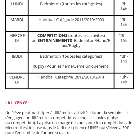
LUNDI
Badminton (toutes les catégories)
13h-
14h
MARDI
Handball Catégorie 2011/2010/2009
13h-
14h
MERCRE
COMPETITIONS
(toutes les activités)
13h –
DI
ou
ENTRAINEMENTS
Badminton/Hand/R
16h
aid/Rugby
JEUDI
Badminton (toutes les catégories)
13h-
14h
Rugby (Pour les 4eme/3eme uniquement)
VENDRE
Handball Catégorie 2012/2013/2014
13h-
DI
14h
LA LICENCE
:
Un élève peut participer à différentes activités durant la semaine et
s'engager sur différentes compétitions selon ses envies (Loisir
ou compétition). La prise en charge des bus pour les compétitions du
Mercredi est incluse dans le tarif de la licence UNSS qui s'élève à 30€
pour l'ensemble de l'année scolaire.