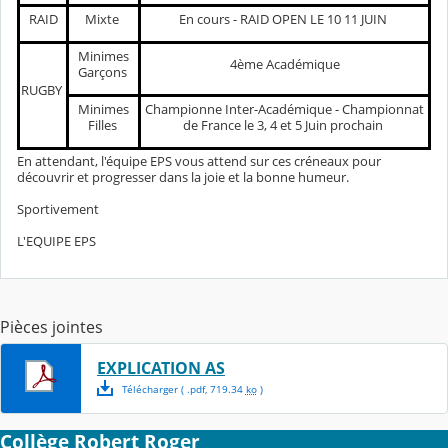
RAID
Mixte
En cours - RAID OPEN LE 10 11 JUIN
Minimes
4ème Académique
Garçons
RUGBY
Minimes
Championne Inter-Académique - Championnat
Filles
de France le 3, 4 et 5 Juin prochain
En attendant, l'équipe EPS vous attend sur ces créneaux pour
découvrir et progresser dans la joie et la bonne humeur.
Sportivement
L'EQUIPE EPS
Pièces jointes
EXPLICATION AS
Télécharger
( .
pdf
,
719.34
ko
)
Collège Robert Roger